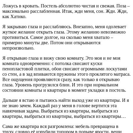
Ложусь в кровать. Постель абсолютно чистая и свежая. Поза –
максимально расслабленная. Итак, жди меня, сон. Жди. Жди,
как Хатико.
Я закрываю глаза и расслабляюсь. Внезапно, меня одолевает
жуткое желание открыть глаза. Этому желанию невозможно
противиться. Самое долгое, на сколько меня хватало –
примерно минуты две. Потом они открываются
непроизвольно.
Я открываю глаза и вижу свою комнату. Это моя и не моя
комната одновременно: с потолка свисают куски
пенопластовой плитки, обои свисают огромными лоскутами
со стен, а в зад впиваются пружины этого проклятого матраса.
Все ощущения проявляются сразу, как только я открываю
глаза. Уровень прогрузился блин. И это при нормальном
состоянии комнаты и квартиры в момент укладки в постель.
Дальше я встаю и пытаюсь найти выход уже из квартиры. И я
не знаю зачем. Каждый раз у меня в голове вертится эта
навязчивая задача. Выбраться из квартиры, выбраться из
квартиры, выбраться из квартиры, выбраться из квартиры…
Сама же квартира вся разгромлена: мебель превращена в
труху, словно её изрубили топором в порыве ярости, вещи