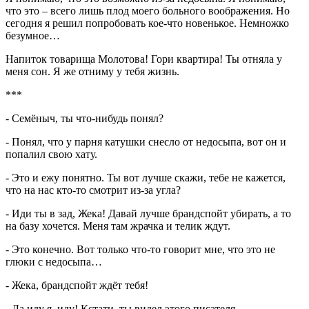
что это – всего лишь плод моего больного воображения. Но
сегодня я решил попробовать кое-что новенькое. Немножко
безумное…
Напиток товарища Молотова! Гори квартира! Ты отняла у
меня сон. Я же отниму у тебя жизнь.
***
- Семёныч, ты что-нибудь понял?
- Понял, что у парня катушки снесло от недосыпа, вот он и
попалил свою хату.
- Это и ежу понятно. Ты вот лучше скажи, тебе не кажется,
что на нас кто-то смотрит из-за угла?
- Иди ты в зад, Жека! Давай лучше брандспойт убирать, а то
на базу хочется. Меня там жрачка и телик ждут.
- Это конечно. Вот только что-то говорит мне, что это не
глюки с недосыпа…
- Жека, брандспойт ждёт тебя!
- Да иду я, иду! Кстати, ты видел этого писателя -