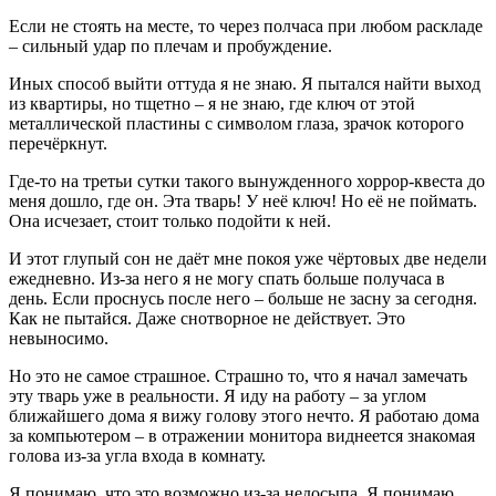
Если не стоять на месте, то через полчаса при любом раскладе
– сильный удар по плечам и пробуждение.
Иных способ выйти оттуда я не знаю. Я пытался найти выход
из квартиры, но тщетно – я не знаю, где ключ от этой
металлической пластины с символом глаза, зрачок которого
перечёркнут.
Где-то на третьи сутки такого вынужденного хоррор-квеста до
меня дошло, где он. Эта тварь! У неё ключ! Но её не поймать.
Она исчезает, стоит только подойти к ней.
И этот глупый сон не даёт мне покоя уже чёртовых две недели
ежедневно. Из-за него я не могу спать больше получаса в
день. Если проснусь после него – больше не засну за сегодня.
Как не пытайся. Даже снотворное не действует. Это
невыносимо.
Но это не самое страшное. Страшно то, что я начал замечать
эту тварь уже в реальности. Я иду на работу – за углом
ближайшего дома я вижу голову этого нечто. Я работаю дома
за компьютером – в отражении монитора виднеется знакомая
голова из-за угла входа в комнату.
Я понимаю, что это возможно из-за недосыпа. Я понимаю,