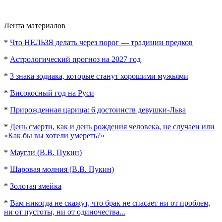
Лента материалов
*
Что НЕЛЬЗЯ делать через порог — традиции предков
*
Астрологический прогноз на 2027 год
*
3 знака зодиака, которые станут хорошими мужьями
*
Високосный год на Руси
*
Прирожденная царица: 6 достоинств девушки-Льва
*
День смерти, как и день рождения человека, не случаен или
«Как бы вы хотели умереть?»
*
Маугли (В.В. Пукин)
*
Шаровая молния (В.В. Пукин)
*
Золотая змейка
*
Вам никогда не скажут, что брак не спасает ни от проблем,
ни от пустоты, ни от одиночества...