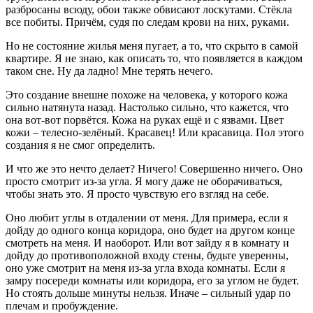
разбросаны всюду, обои также обвисают лоскутами. Стёкла
все побиты. Причём, судя по следам крови на них, руками.
Но не состояние жилья меня пугает, а то, что скрыто в самой
квартире. Я не знаю, как описать то, что появляется в каждом
таком сне. Ну да ладно! Мне терять нечего.
Это создание внешне похоже на человека, у которого кожа
сильно натянута назад. Настолько сильно, что кажется, что
она вот-вот порвётся. Кожа на руках ещё и с язвами. Цвет
кожи – телесно-зелёный. Красавец! Или красавица. Пол этого
создания я не смог определить.
И что же это нечто делает? Ничего! Совершенно ничего. Оно
просто смотрит из-за угла. Я могу даже не оборачиваться,
чтобы знать это. Я просто чувствую его взгляд на себе.
Оно любит углы в отдалении от меня. Для примера, если я
дойду до одного конца коридора, оно будет на другом конце
смотреть на меня. И наоборот. Или вот зайду я в комнату и
дойду до противоположной входу стены, будьте уверенны,
оно уже смотрит на меня из-за угла входа комнаты. Если я
замру посереди комнаты или коридора, его за углом не будет.
Но стоять дольше минуты нельзя. Иначе – сильный удар по
плечам и пробуждение.