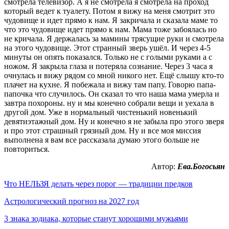
смотрела телевизор. А я не смотрела я смотрела на проход
который ведет к туалету. Потом я вижу на меня смотрит это
чудовище и идет прямо к нам. Я закричала и сказала маме то
что это чудовище идет прямо к нам. Мама тоже забоялась но
не кричала. Я держалась за мамины трясущие руки и смотрела
на этого чудовище. Этот странный зверь ушёл. И через 4-5
минуты он опять показался. Только не с голыми руками а с
ножом. Я закрыла глаза и потеряла сознание. Через 3 часа я
очнулась и вижу рядом со мной никого нет. Ещё слышу кто-то
плачет на кухне. Я побежала и вижу там папу. Говорю папа-
папочка что случилось. Он сказал то что наша мама умерла и
завтра похороны. ну и мы конечно собрали вещи и уехала в
другой дом. Уже в нормальный чистенький новенький
девятиэтажный дом. Ну и конечно я не забыла про этого зверя
и про этот страшный грязный дом. Ну и все моя миссия
выполнена я вам все рассказала думаю этого больше не
повториться.
Автор:
Ева.Богосьян
Что НЕЛЬЗЯ делать через порог — традиции предков
Астрологический прогноз на 2027 год
3 знака зодиака, которые станут хорошими мужьями