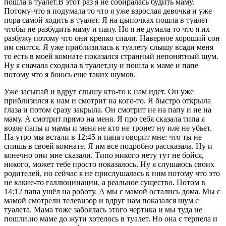
пошла в туалет.В этот раз я не собиралась будить маму.
Потому-что я подумала то что я уже взрослая девочка и уже
пора самой ходить в туалет. Я на цыпочках пошла в туалет
чтобы не разбудить маму и папу. Но я не думала то что я их
разбужу потому что они крепко спали. Наверное хороший сон
им снится. Я уже приблизилась к туалету слышу всади меня
то есть в моей комнате показался странный непонятный шум.
Ну я сначала сходила в туалет,ну и пошла к маме и папе
потому что я боюсь еще таких шумов.
Уже засыпай и вдруг слышу кто-то к нам идет. Он уже
приблизился к нам и смотрит на кого-то. Я быстро открыла
глаза и потом сразу закрыла. Он смотрит не на папу и не на
маму. А смотрит прямо на меня. Я про себя сказала типа я
возле папы и мамы и меня не кто не тронет ну иле не убьет.
На утро мы встали в 12:45 и папа говорит мне: что ты не
спишь в своей комнате. Я им все подробно рассказала. Ну и
конечно они мне сказали. Типо никого нету тут не бойся,
никого, может тебе просто показалось. Ну я слушаюсь своих
родителей, но сейчас я не прислушалась к ним потому что это
не какие-то галлюцинации, а реальное существо. Потом в
14:12 папа ушёл на роботу. А мы с мамой остались дома. Мы с
мамой смотрели телевизор и вдруг нам показался шум с
туалета. Мама тоже забоялась этого чертика и мы туда не
пошли.но маме до жути хотелось в туалет. Но она с терпела и