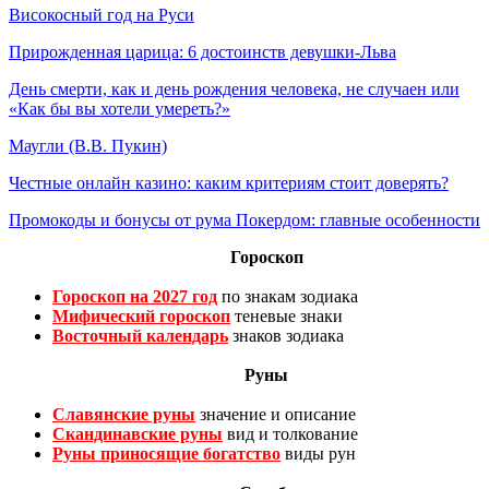
Високосный год на Руси
Прирожденная царица: 6 достоинств девушки-Льва
День смерти, как и день рождения человека, не случаен или
«Как бы вы хотели умереть?»
Маугли (В.В. Пукин)
Честные онлайн казино: каким критериям стоит доверять?
Промокоды и бонусы от рума Покердом: главные особенности
Гороскоп
Гороскоп на 2027 год
по знакам зодиака
Мифический гороскоп
теневые знаки
Восточный календарь
знаков зодиака
Руны
Славянские руны
значение и описание
Скандинавские руны
вид и толкование
Руны приносящие богатство
виды рун