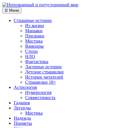
☰ Меню
Страшные истории
Из жизни
Маньяки
Призраки
Мистика
Вампиры
Стихи
НЛО
Фантастика
Лагерные истории
Детские страшилки
Истории читателей
Страшилки 18+
Астрология
Нумерология
Совместимость
Гадания
Легенды
Мистика
Надежда
Приметы