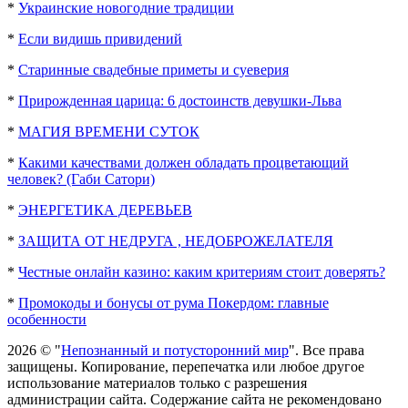
*
Украинские новогодние традиции
*
Если видишь привидений
*
Старинные свадебные приметы и суеверия
*
Прирожденная царица: 6 достоинств девушки-Льва
*
МАГИЯ ВРЕМЕНИ СУТОК
*
Какими качествами должен обладать процветающий
человек? (Габи Сатори)
*
ЭНЕРГЕТИКА ДЕРЕВЬЕВ
*
ЗАЩИТА ОТ НЕДРУГА , НЕДОБРОЖЕЛАТЕЛЯ
*
Честные онлайн казино: каким критериям стоит доверять?
*
Промокоды и бонусы от рума Покердом: главные
особенности
2026 © "
Непознанный и потусторонний мир
". Все права
защищены. Копирование, перепечатка или любое другое
использование материалов только с разрешения
администрации сайта. Содержание сайта не рекомендовано