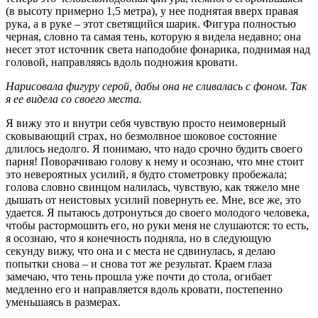
(в высоту примерно 1,5 метра), у нее поднятая вверх правая
рука, а в руке – этот светящийся шарик. Фигура полностью
черная, словно та самая тень, которую я видела недавно; она
несет этот источник света наподобие фонарика, поднимая над
головой, направляясь вдоль подножия кровати.
Нарисовала фигуру серой, дабы она не сливалась с фоном. Так
я ее видела со своего места.
Я вижу это и внутри себя чувствую просто неимоверный
сковывающий страх, но безмолвное шоковое состояние
длилось недолго. Я понимаю, что надо срочно будить своего
парня! Поворачиваю голову к нему и осознаю, что мне стоит
это невероятных усилий, я будто стометровку пробежала;
голова словно свинцом налилась, чувствую, как тяжело мне
дышать от неистовых усилий повернуть ее. Мне, все же, это
удается. Я пытаюсь дотронуться до своего молодого человека,
чтобы растормошить его, но руки меня не слушаются: то есть,
я осознаю, что я конечность подняла, но в следующую
секунду вижу, что она и с места не сдвинулась, я делаю
попытки снова – и снова тот же результат. Краем глаза
замечаю, что тень прошла уже почти до стола, огибает
медленно его и направляется вдоль кровати, постепенно
уменьшаясь в размерах.