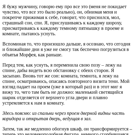
Я бужу мужчину, говорю ему про все это (меня не покидает
чувство, что все это было реально), он, обнимая меня и
покрепче прижимая к себе, говорит, что приснился, мол,
страшный сон, спи. Я, прислушиваясь к каждому шороху,
присматриваясь к каждому темному пятнышку в проеме и
комнате, пытаюсь уснуть.
Вспоминая то, что произошло дальше, я осознаю, что сегодня
и ближайшие дни я уже не смогу так беспечно погрузиться в
объятья Морфея, как раньше.
Перед тем, как уснуть, я переменила свою позу – лежу на
спине, дабы видеть всю обстановку с обеих сторон. Я
засыпаю. Вновь тот же сон: комната, темнота, я лежу на
спине, осматриваюсь, опасаясь повторного визита тени. Мой
взгляд падает на проем (уже в который раз) и в этот миг я
вижу то, чего там быть не должно: маленький светящийся
шарик отделяется от верхнего угла двери и плавно
устремляется к нам в комнату.
Здесь поясню: из спальни через проем дверной видны часть
коридора и открытая дверь, ведущая в зал.
Затем, так же медленно обогнув шкаф, он трансформируется –
теперь это человекоподобная фигура, немного сгорбившаяся