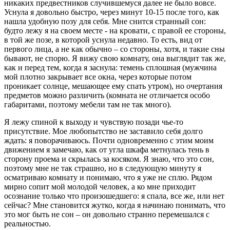
никаких предвестников случившемуся далее не было вовсе.
Уснула я довольно быстро, через минут 10-15 после того, как
нашла удобную позу для себя.
Мне снится странный сон:
будто лежу я на своем месте - на кровати, с правой ее стороны,
в той же позе, в которой уснула недавно. То есть, вид от
первого лица, а не как обычно – со стороны, хотя, и такие сны
бывают, не спорю. Я вижу свою комнату, она выглядит так же,
как и перед тем, когда я заснула: темень сплошная (мужчина
мой плотно закрывает все окна, через которые потом
проникает солнце, мешающее ему спать утром), но очертания
предметов можно различить (комната не отличается особо
габаритами, поэтому мебели там не так много).
Я лежу спиной к выходу и чувствую позади чье-то
присутствие. Мое любопытство не заставило себя долго
ждать: я поворачиваюсь. Почти одновременно с этим моим
движением я замечаю, как от угла шкафа метнулась тень в
сторону проема и скрылась за косяком. Я знаю, что это сон,
поэтому мне не так страшно, но в следующую минуту я
осматриваю комнату и понимаю, что я уже не сплю. Рядом
мирно сопит мой молодой человек, а ко мне приходит
осознание только что произошедшего: я спала, все же, или нет
сейчас? Мне становится жутко, когда я начинаю понимать, что
это мог быть не сон – он довольно странно перемешался с
реальностью.