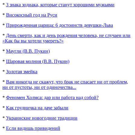
*
3 знака зодиака, которые станут хорошими мужьями
*
Високосный год на Руси
*
Прирожденная царица: 6 достоинств девушки-Льва
*
День смерти, как и день рождения человека, не случаен или
«Как бы вы хотели умереть?»
*
Маугли (В.В. Пукин)
*
Шаровая молния (В.В. Пукин)
*
Золотая змейка
*
Вам никогда не скажут, что брак не спасает ни от проблем,
ни от пустоты, ни от одиночества...
*
Феномен Холмса: дар или работа над собой?
*
Как грудничка на даче забыли
*
Украинские новогодние традиции
*
Если видишь привидений