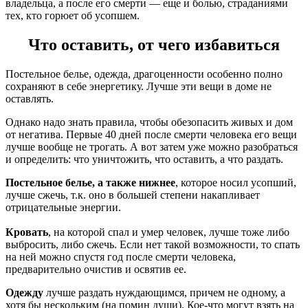
владельца, а после его смерти — еще и болью, страданиями
тех, кто горюет об усопшем.
Что оставить, от чего избавиться
Постельное белье, одежда, драгоценности особенно полно
сохраняют в себе энергетику. Лучше эти вещи в доме не
оставлять.
Однако надо знать правила, чтобы обезопасить живых и дом
от негатива. Первые 40 дней после смерти человека его вещи
лучше вообще не трогать. А вот затем уже можно разобраться
и определить: что уничтожить, что оставить, а что раздать.
Постельное белье, а также нижнее
, которое носил усопший,
лучше сжечь, т.к. оно в большей степени накапливает
отрицательные энергии.
Кровать
, на которой спал и умер человек, лучше тоже либо
выбросить, либо сжечь. Если нет такой возможности, то спать
на ней можно спустя год после смерти человека,
предварительно очистив и освятив ее.
Одежду
лучше раздать нуждающимся, причем не одному, а
хотя бы нескольким (на помин души). Кое-что могут взять на