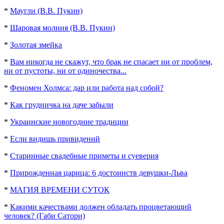
*
Маугли (В.В. Пукин)
*
Шаровая молния (В.В. Пукин)
*
Золотая змейка
*
Вам никогда не скажут, что брак не спасает ни от проблем,
ни от пустоты, ни от одиночества...
*
Феномен Холмса: дар или работа над собой?
*
Как грудничка на даче забыли
*
Украинские новогодние традиции
*
Если видишь привидений
*
Старинные свадебные приметы и суеверия
*
Прирожденная царица: 6 достоинств девушки-Льва
*
МАГИЯ ВРЕМЕНИ СУТОК
*
Какими качествами должен обладать процветающий
человек? (Габи Сатори)