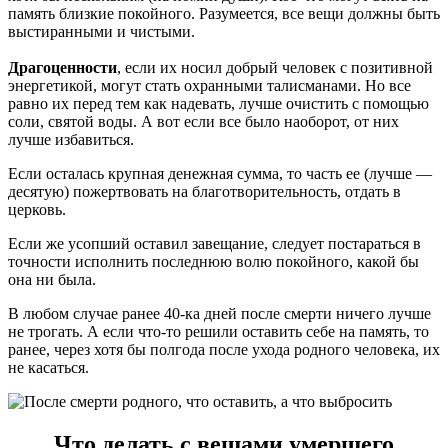
память близкие покойного. Разумеется, все вещи должны быть
выстиранными и чистыми.
Драгоценности
, если их носил добрый человек с позитивной
энергетикой, могут стать охранными талисманами. Но все
равно их перед тем как надевать, лучше очистить с помощью
соли, святой воды. А вот если все было наоборот, от них
лучше избавиться.
Если осталась крупная денежная сумма, то часть ее (лучше —
десятую) пожертвовать на благотворительность, отдать в
церковь.
Если же усопший оставил завещание, следует постараться в
точности исполнить последнюю волю покойного, какой бы
она ни была.
В любом случае ранее 40-ка дней после смерти ничего лучше
не трогать. А если что-то решили оставить себе на память, то
ранее, через хотя бы полгода после ухода родного человека, их
не касаться.
Что делать с вещами умершего