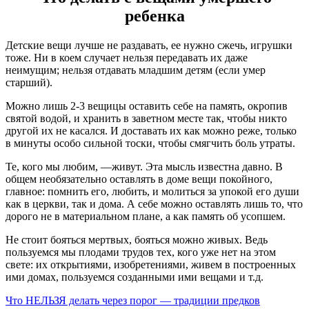
ребенка
Детские вещи лучше не раздавать, ее нужно сжечь, игрушки
тоже. Ни в коем случает нельзя передавать их даже
неимущим; нельзя отдавать младшим детям (если умер
старший).
Можно лишь 2-3 вещицы оставить себе на память, окропив
святой водой, и хранить в заветном месте так, чтобы никто
другой их не касался. И доставать их как можно реже, только
в минуты особо сильной тоски, чтобы смягчить боль утраты.
Те, кого мы любим, —живут. Эта мысль известна давно. В
общем необязательно оставлять в доме вещи покойного,
главное: помнить его, любить, и молиться за упокой его души
как в церкви, так и дома. А себе можно оставлять лишь то, что
дорого не в материальном плане, а как память об усопшем.
Не стоит бояться мертвых, бояться можно живых. Ведь
пользуемся мы плодами трудов тех, кого уже нет на этом
свете: их открытиями, изобретениями, живем в построенных
ими домах, пользуемся созданными ими вещами и т.д.
Что НЕЛЬЗЯ делать через порог — традиции предков