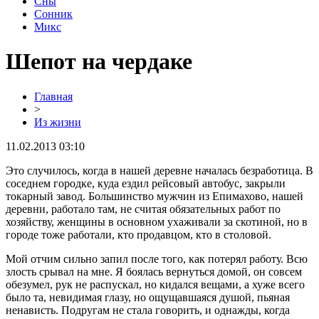
Сны
Сонник
Микс
Шепот на чердаке
Главная
>
Из жизни
11.02.2013 03:10
Это случилось, когда в нашей деревне началась безработица. В
соседнем городке, куда ездил рейсовый автобус, закрыли
токарный завод. Большинство мужчин из Епимахово, нашей
деревни, работало там, не считая обязательных работ по
хозяйству, женщины в основном ухаживали за скотиной, но в
городе тоже работали, кто продавцом, кто в столовой.
Мой отчим сильно запил после того, как потерял работу. Всю
злость срывал на мне. Я боялась вернуться домой, он совсем
обезумел, рук не распускал, но кидался вещами, а хуже всего
было та, невидимая глазу, но ощущавшаяся душой, пьяная
ненависть. Подругам не стала говорить, и однажды, когда