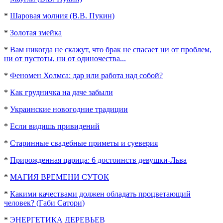
*
Шаровая молния (В.В. Пукин)
*
Золотая змейка
*
Вам никогда не скажут, что брак не спасает ни от проблем,
ни от пустоты, ни от одиночества...
*
Феномен Холмса: дар или работа над собой?
*
Как грудничка на даче забыли
*
Украинские новогодние традиции
*
Если видишь привидений
*
Старинные свадебные приметы и суеверия
*
Прирожденная царица: 6 достоинств девушки-Льва
*
МАГИЯ ВРЕМЕНИ СУТОК
*
Какими качествами должен обладать процветающий
человек? (Габи Сатори)
*
ЭНЕРГЕТИКА ДЕРЕВЬЕВ