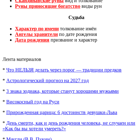
Скандинавские руны
вид и толкование
Руны приносящие богатство
виды рун
Судьба
Характер по имени
толкование имён
Ангелы хранители
по дате рождения
Дата рождения
призвание и характер
Лента материалов
*
Что НЕЛЬЗЯ делать через порог — традиции предков
*
Астрологический прогноз на 2027 год
*
3 знака зодиака, которые станут хорошими мужьями
*
Високосный год на Руси
*
Прирожденная царица: 6 достоинств девушки-Льва
*
День смерти, как и день рождения человека, не случаен или
«Как бы вы хотели умереть?»
*
Маугли (В.В. Пукин)