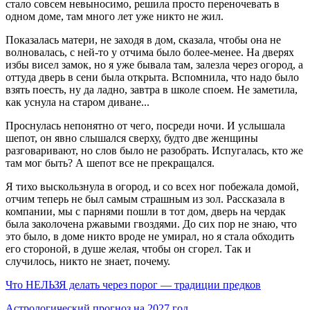
стало совсем невыносимо, решила просто переночевать в
одном доме, там много лет уже никто не жил.
Показалась матери, не заходя в дом, сказала, чтобы она не
волновалась, с ней-то у отчима было более-менее.
На дверях
избы висел замок, но я уже бывала там, залезла через огород, а
оттуда дверь в сени была открыта. Вспомнила, что надо было
взять поесть, ну да ладно, завтра в школе споем. Не заметила,
как уснула на старом диване...
Проснулась непонятно от чего, посреди ночи. И услышала
шепот, он явно слышался сверху, будто две женщины
разговаривают, но слов было не разобрать. Испугалась, кто же
там мог быть? А шепот все не прекращался.
Я тихо выскользнула в огород, и со всех ног побежала домой,
отчим теперь не был самым страшным из зол. Рассказала в
компании, мы с парнями пошли в тот дом, дверь на чердак
была заколочена ржавыми гвоздями. До сих пор не знаю, что
это было, в доме никто вроде не умирал, но я стала обходить
его стороной, в душе желая, чтобы он сгорел. Так и
случилось, никто не знает, почему.
Что НЕЛЬЗЯ делать через порог — традиции предков
Астрологический прогноз на 2027 год