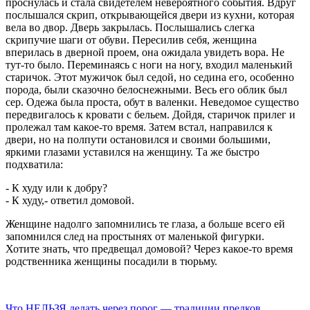
проснулась и стала свидетелем невероятного события. Вдруг
послышался скрип, открывающейся двери из кухни, которая
вела во двор. Дверь закрылась. Послышались слегка
скрипучие шаги от обуви. Пересилив себя, женщина
вперилась в дверной проем, она ожидала увидеть вора. Не
тут-то было. Переминаясь с ноги на ногу, входил маленький
старичок.
Этот мужичок был седой, но седина его, особенно
порода, были сказочно белоснежными. Весь его облик был
сер. Одежа была проста, обут в валенки. Неведомое существо
передвигалось к кровати с бельем. Дойдя, старичок прилег и
пролежал там какое-то время. Затем встал, направился к
двери, но на полпути остановился и своими большими,
яркими глазами уставился на женщину. Та же быстро
подхватила:
- К худу или к добру?
- К худу,- ответил домовой.
Женщине надолго запомнились те глаза, а больше всего ей
запомнился след на простынях от маленькой фигурки.
Хотите знать, что предвещал домовой? Через какое-то время
родственника женщины посадили в тюрьму.
Что НЕЛЬЗЯ делать через порог — традиции предков