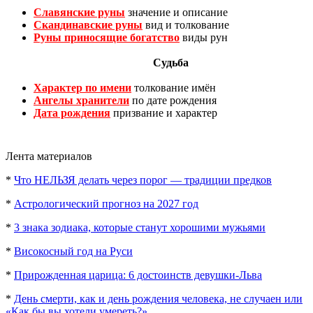
Славянские руны
значение и описание
Скандинавские руны
вид и толкование
Руны приносящие богатство
виды рун
Судьба
Характер по имени
толкование имён
Ангелы хранители
по дате рождения
Дата рождения
призвание и характер
Лента материалов
*
Что НЕЛЬЗЯ делать через порог — традиции предков
*
Астрологический прогноз на 2027 год
*
3 знака зодиака, которые станут хорошими мужьями
*
Високосный год на Руси
*
Прирожденная царица: 6 достоинств девушки-Льва
*
День смерти, как и день рождения человека, не случаен или
«Как бы вы хотели умереть?»