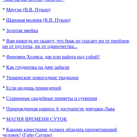
*
Маугли (В.В. Пукин)
*
Шаровая молния (В.В. Пукин)
*
Золотая змейка
*
Вам никогда не скажут, что брак не спасает ни от проблем,
ни от пустоты, ни от одиночества...
*
Феномен Холмса: дар или работа над собой?
*
Как грудничка на даче забыли
*
Украинские новогодние традиции
*
Если видишь привидений
*
Старинные свадебные приметы и суеверия
*
Прирожденная царица: 6 достоинств девушки-Льва
*
МАГИЯ ВРЕМЕНИ СУТОК
*
Какими качествами должен обладать процветающий
человек? (Габи Сатори)