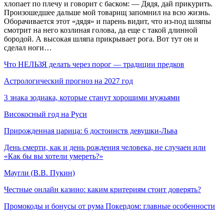
хлопает по плечу и говорит с баском: — Дядя, дай прикурить.
Произошедшее дальше мой товарищ запомнил на всю жизнь.
Оборачивается этот «дядя» и парень видит, что из-под шляпы
смотрит на него козлиная голова, да еще с такой длинной
бородой. А высокая шляпа прикрывает рога. Вот тут он и
сделал ноги…
Что НЕЛЬЗЯ делать через порог — традиции предков
Астрологический прогноз на 2027 год
3 знака зодиака, которые станут хорошими мужьями
Високосный год на Руси
Прирожденная царица: 6 достоинств девушки-Льва
День смерти, как и день рождения человека, не случаен или
«Как бы вы хотели умереть?»
Маугли (В.В. Пукин)
Честные онлайн казино: каким критериям стоит доверять?
Промокоды и бонусы от рума Покердом: главные особенности