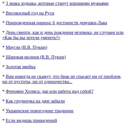
*
3 знака зодиака, которые станут хорошими мужьями
*
Високосный год на Руси
*
Прирожденная царица: 6 достоинств девушки-Льва
*
День смерти, как и день рождения человека, не случаен или
«Как бы вы хотели умереть?»
*
Маугли (В.В. Пукин)
*
Шаровая молния (В.В. Пукин)
*
Золотая змейка
*
Вам никогда не скажут, что брак не спасает ни от проблем,
ни от пустоты, ни от одиночества...
*
Феномен Холмса: дар или работа над собой?
*
Как грудничка на даче забыли
*
Украинские новогодние традиции
*
Если видишь привидений