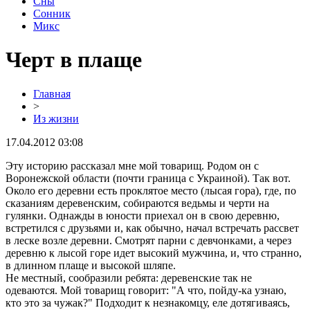
Сны
Сонник
Микс
Черт в плаще
Главная
>
Из жизни
17.04.2012 03:08
Эту историю рассказал мне мой товарищ. Родом он с
Воронежской области (почти граница с Украиной). Так вот.
Около его деревни есть проклятое место (лысая гора), где, по
сказаниям деревенским, собираются ведьмы и черти на
гулянки. Однажды в юности приехал он в свою деревню,
встретился с друзьями и, как обычно, начал встречать рассвет
в леске возле деревни. Смотрят парни с девчонками, а через
деревню к лысой горе идет высокий мужчина, и, что странно,
в длинном плаще и высокой шляпе.
Не местный, сообразили ребята: деревенские так не
одеваются. Мой товарищ говорит: "А что, пойду-ка узнаю,
кто это за чужак?" Подходит к незнакомцу, еле дотягиваясь,