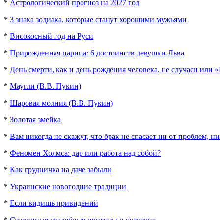
*
Астрологический прогноз на 2027 год
*
3 знака зодиака, которые станут хорошими мужьями
*
Високосный год на Руси
*
Прирожденная царица: 6 достоинств девушки-Льва
*
День смерти, как и день рождения человека, не случаен или 
*
Маугли (В.В. Пукин)
*
Шаровая молния (В.В. Пукин)
*
Золотая змейка
*
Вам никогда не скажут, что брак не спасает ни от проблем, ни
*
Феномен Холмса: дар или работа над собой?
*
Как грудничка на даче забыли
*
Украинские новогодние традиции
*
Если видишь привидений
*
Старинные свадебные приметы и суеверия