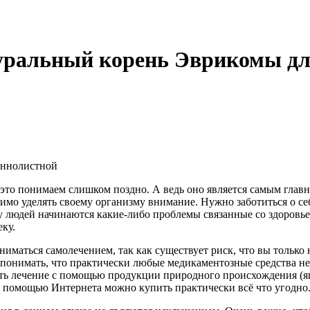
туральный корень Эврикомы д
это понимаем слишком поздно. А ведь оно является самым главны
одимо уделять своему организму внимание. Нужно заботиться о се
у людей начинаются какие-либо проблемы связанные со здоровьем
еку.
аниматься самолечением, так как существует риск, что вы только
 понимать, что практически любые медикаментозные средства не т
ть лечение с помощью продукции природного происхождения (ягод,
 с помощью Интернета можно купить практически всё что угодно