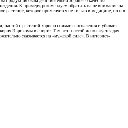
бы продукция была действительно хорошего качества.
хождения. К примеру, рекомендуем обратить ваше внимание на
ное растение, которое применяется не только в медицине, но и в
, настой с растений хорошо снимает воспаления и убивает
орня Эврикомы в спорте. Там этот настой используется для
ожительно сказывается на «мужской силе». В интернет-