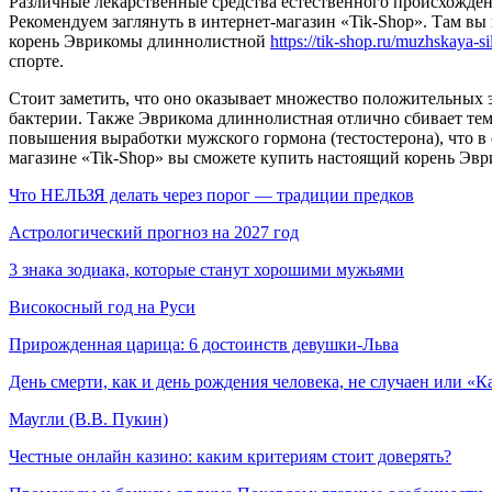
Различные лекарственные средства естественного происхожден
Рекомендуем заглянуть в интернет-магазин «Tik-Shop». Там в
корень Эврикомы длиннолистной
https://tik-shop.ru/muzhskaya-s
спорте.
Стоит заметить, что оно оказывает множество положительных 
бактерии. Также Эврикома длиннолистная отлично сбивает темп
повышения выработки мужского гормона (тестостерона), что в
магазине «Tik-Shop» вы сможете купить настоящий корень Эв
Что НЕЛЬЗЯ делать через порог — традиции предков
Астрологический прогноз на 2027 год
3 знака зодиака, которые станут хорошими мужьями
Високосный год на Руси
Прирожденная царица: 6 достоинств девушки-Льва
День смерти, как и день рождения человека, не случаен или «К
Маугли (В.В. Пукин)
Честные онлайн казино: каким критериям стоит доверять?