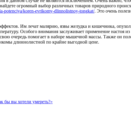
ия в данном случае не являются исключением. Очень важно, что
ы найдете огромный выбор различных товаров природного проис
ila-potenciya/koren-evrikomy-dlinnolistnoy-tongkat/
. Это очень полез
эффектов. Им лечат малярию, язвы желудка и кишечника, опухоли
ературу. Особого внимания заслуживает применение настоя из к
 свою очередь помогает в наборе мышечной массы. Также он пол
рикомы длиннолистной по крайне выгодной цене.
ак бы вы хотели умереть?»