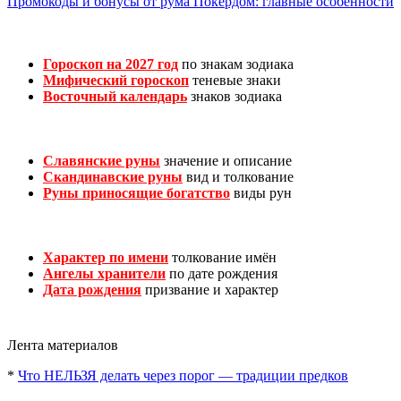
Промокоды и бонусы от рума Покердом: главные особенности
Гороскоп на 2027 год
по знакам зодиака
Мифический гороскоп
теневые знаки
Восточный календарь
знаков зодиака
Славянские руны
значение и описание
Скандинавские руны
вид и толкование
Руны приносящие богатство
виды рун
Характер по имени
толкование имён
Ангелы хранители
по дате рождения
Дата рождения
призвание и характер
Лента материалов
*
Что НЕЛЬЗЯ делать через порог — традиции предков