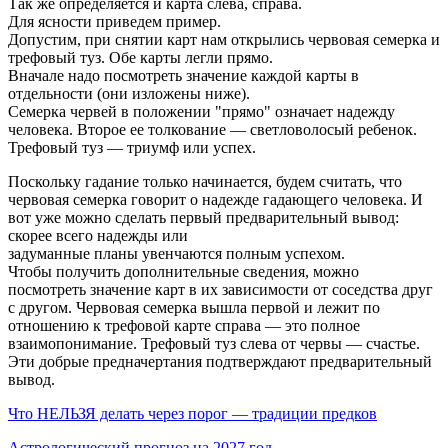
Так же определяется и карта слева, справа.
Для ясности приведем пример.
Допустим, при снятии карт нам открылись червовая семерка и
трефовый туз. Обе карты легли прямо.
Вначале надо посмотреть значение каждой карты в
отдельности (они изложены ниже).
Семерка червей в положении "прямо" означает надежду
человека. Второе ее толкование — светловолосый ребенок.
Трефовый туз — триумф или успех.
Поскольку гадание только начинается, будем считать, что
червовая семерка говорит о надежде гадающего человека. И
вот уже можно сделать первый предварительный вывод:
скорее всего надежды или
задуманные планы увенчаются полным успехом.
Чтобы получить дополнительные сведения, можно
посмотреть значение карт в их зависимости от соседства друг
с другом. Червовая семерка вышла первой и лежит по
отношению к трефовой карте справа — это полное
взаимопонимание. Трефовый туз слева от червы — счастье.
Эти добрые предначертания подтверждают предварительный
вывод.
Что НЕЛЬЗЯ делать через порог — традиции предков
Астрологический прогноз на 2027 год