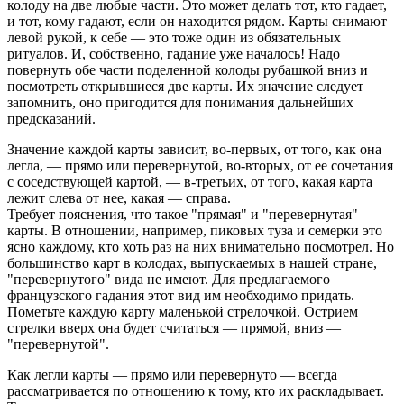
колоду на две любые части. Это может делать тот, кто гадает,
и тот, кому гадают, если он находится рядом. Карты снимают
левой рукой, к себе — это тоже один из обязательных
ритуалов. И, собственно, гадание уже началось! Надо
повернуть обе части поделенной колоды рубашкой вниз и
посмотреть открывшиеся две карты. Их значение следует
запомнить, оно пригодится для понимания дальнейших
предсказаний.
Значение каждой карты зависит, во-первых, от того, как она
легла, — прямо или перевернутой, во-вторых, от ее сочетания
с соседствующей картой, — в-третьих, от того, какая карта
лежит слева от нее, какая — справа.
Требует пояснения, что такое "прямая" и "перевернутая"
карты. В отношении, например, пиковых туза и семерки это
ясно каждому, кто хоть раз на них внимательно посмотрел. Но
большинство карт в колодах, выпускаемых в нашей стране,
"перевернутого" вида не имеют. Для предлагаемого
французского гадания этот вид им необходимо придать.
Пометьте каждую карту маленькой стрелочкой. Острием
стрелки вверх она будет считаться — прямой, вниз —
"перевернутой".
Как легли карты — прямо или перевернуто — всегда
рассматривается по отношению к тому, кто их раскладывает.