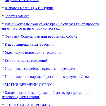
*
Шаровая молния (В.В. Пукин)
*
Золотая змейка
*
Вам никогда не скажут, что брак не спасает ни от проблем,
ни от пустоты, ни от одиночества...
*
Феномен Холмса: дар или работа над собой?
*
Как грудничка на даче забыли
*
Украинские новогодние традиции
*
Если видишь привидений
*
Старинные свадебные приметы и суеверия
*
Прирожденная царица: 6 достоинств девушки-Льва
*
МАГИЯ ВРЕМЕНИ СУТОК
*
Какими качествами должен обладать процветающий
человек? (Габи Сатори)
*
ЭНЕРГЕТИКА ДЕРЕВЬЕВ