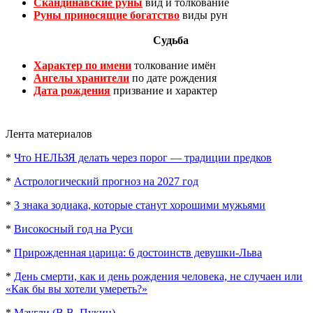
Скандинавские руны
вид и толкование
Руны приносящие богатство
виды рун
Судьба
Характер по имени
толкование имён
Ангелы хранители
по дате рождения
Дата рождения
призвание и характер
Лента материалов
*
Что НЕЛЬЗЯ делать через порог — традиции предков
*
Астрологический прогноз на 2027 год
*
3 знака зодиака, которые станут хорошими мужьями
*
Високосный год на Руси
*
Прирожденная царица: 6 достоинств девушки-Льва
*
День смерти, как и день рождения человека, не случаен или
«Как бы вы хотели умереть?»
*
Маугли (В.В. Пукин)