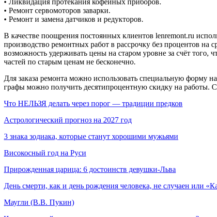
• Ликвидация протекания кофейных приборов.
• Ремонт сервомоторов заварки.
• Ремонт и замена датчиков и редукторов.
В качестве поощрения постоянных клиентов lenremont.ru испол
производство ремонтных работ в рассрочку без процентов на ср
возможность удерживать цены на старом уровне за счёт того, ч
частей по старым ценам не бесконечно.
Для заказа ремонта можно использовать специальную форму на
графы можно получить десятипроцентную скидку на работы. Ст
Что НЕЛЬЗЯ делать через порог — традиции предков
Астрологический прогноз на 2027 год
3 знака зодиака, которые станут хорошими мужьями
Високосный год на Руси
Прирожденная царица: 6 достоинств девушки-Льва
День смерти, как и день рождения человека, не случаен или «К
Маугли (В.В. Пукин)