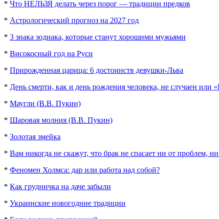
*
Что НЕЛЬЗЯ делать через порог — традиции предков
*
Астрологический прогноз на 2027 год
*
3 знака зодиака, которые станут хорошими мужьями
*
Високосный год на Руси
*
Прирожденная царица: 6 достоинств девушки-Льва
*
День смерти, как и день рождения человека, не случаен или 
*
Маугли (В.В. Пукин)
*
Шаровая молния (В.В. Пукин)
*
Золотая змейка
*
Вам никогда не скажут, что брак не спасает ни от проблем, ни
*
Феномен Холмса: дар или работа над собой?
*
Как грудничка на даче забыли
*
Украинские новогодние традиции