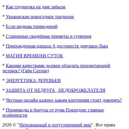
*
Как грудничка на даче забыли
*
Украинские новогодние традиции
*
Если видишь привидений
*
Старинные свадебные приметы и суеверия
*
Прирожденная царица: 6 достоинств девушки-Льва
*
МАГИЯ ВРЕМЕНИ СУТОК
*
Какими качествами должен обладать процветающий
человек? (Габи Сатори)
*
ЭНЕРГЕТИКА ДЕРЕВЬЕВ
*
ЗАЩИТА ОТ НЕДРУГА , НЕДОБРОЖЕЛАТЕЛЯ
*
Честные онлайн казино: каким критериям стоит доверять?
*
Промокоды и бонусы от рума Покердом: главные
особенности
2026 © "
Непознанный и потусторонний мир
". Все права