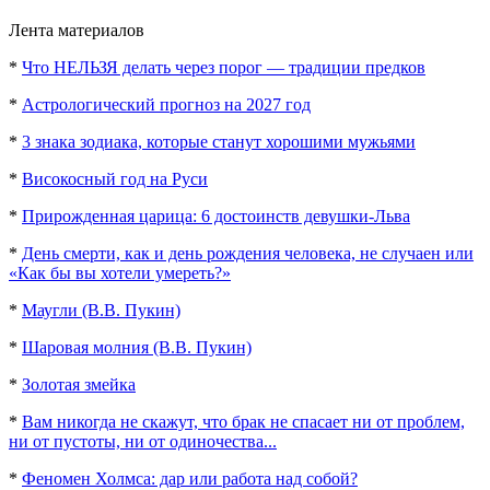
Лента материалов
*
Что НЕЛЬЗЯ делать через порог — традиции предков
*
Астрологический прогноз на 2027 год
*
3 знака зодиака, которые станут хорошими мужьями
*
Високосный год на Руси
*
Прирожденная царица: 6 достоинств девушки-Льва
*
День смерти, как и день рождения человека, не случаен или
«Как бы вы хотели умереть?»
*
Маугли (В.В. Пукин)
*
Шаровая молния (В.В. Пукин)
*
Золотая змейка
*
Вам никогда не скажут, что брак не спасает ни от проблем,
ни от пустоты, ни от одиночества...
*
Феномен Холмса: дар или работа над собой?