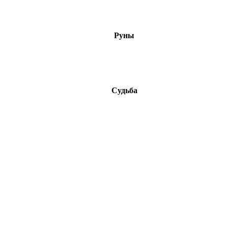
Руны
Судьба