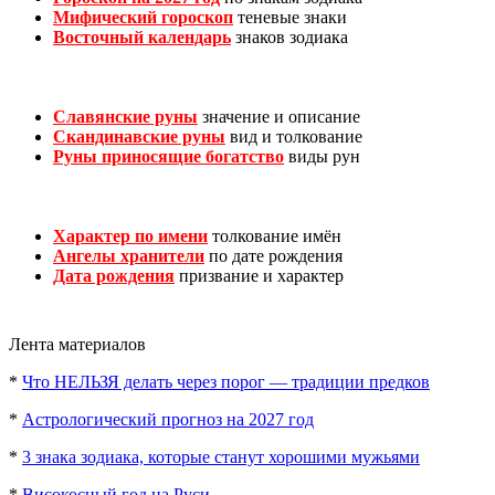
Мифический гороскоп
теневые знаки
Восточный календарь
знаков зодиака
Славянские руны
значение и описание
Скандинавские руны
вид и толкование
Руны приносящие богатство
виды рун
Характер по имени
толкование имён
Ангелы хранители
по дате рождения
Дата рождения
призвание и характер
Лента материалов
*
Что НЕЛЬЗЯ делать через порог — традиции предков
*
Астрологический прогноз на 2027 год
*
3 знака зодиака, которые станут хорошими мужьями
*
Високосный год на Руси