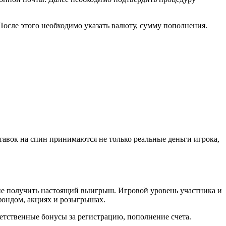
После этого необходимо указать валюту, сумму пополнения.
тавок на спин принимаются не только реальные деньги игрока,
не получить настоящий выигрыш. Игровой уровень участника и
фондом, акциях и розыгрышах.
етственные бонусы за регистрацию, пополнение счета.