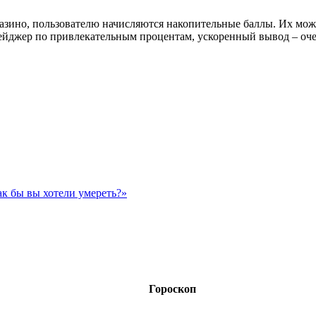
зино, пользователю начисляются накопительные баллы. Их можно
 вейджер по привлекательным процентам, ускоренный вывод – оч
ак бы вы хотели умереть?»
Гороскоп