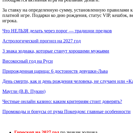
За ставку на определенную сумму, установленную правилами ка
платной игре. Подарки ко дню рождения, статус VIP, кешбэк,
игрока.
Что НЕЛЬЗЯ делать через порог — традиции предков
Астрологический прогноз на 2027 год
3 знака зодиака, которые станут хорошими мужьями
Високосный год на Руси
Прирожденная царица: 6 достоинств девушки-Льва
День смерти, как и день рождения человека, не случаен или «К
Маугли (В.В. Пукин)
Честные онлайн казино: каким критериям стоит доверять?
Промокоды и бонусы от рума Покердом: главные особенности
Гороскоп на 2027 год
по знакам зодиака