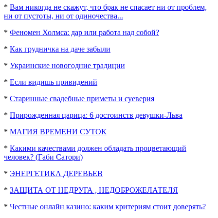
*
Вам никогда не скажут, что брак не спасает ни от проблем,
ни от пустоты, ни от одиночества...
*
Феномен Холмса: дар или работа над собой?
*
Как грудничка на даче забыли
*
Украинские новогодние традиции
*
Если видишь привидений
*
Старинные свадебные приметы и суеверия
*
Прирожденная царица: 6 достоинств девушки-Льва
*
МАГИЯ ВРЕМЕНИ СУТОК
*
Какими качествами должен обладать процветающий
человек? (Габи Сатори)
*
ЭНЕРГЕТИКА ДЕРЕВЬЕВ
*
ЗАЩИТА ОТ НЕДРУГА , НЕДОБРОЖЕЛАТЕЛЯ
*
Честные онлайн казино: каким критериям стоит доверять?