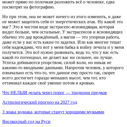
может прямо по полочкам разложить всё о человеке, едва
посмотрят на фотографию.
Но при этом, она не может ничего из этого изменить, и даже
не может защитить себя от энергетических атак. Ну какой это
маг? Это в чистом виде экстрасенс-ясновидящая, которая
видит больше, чем остальные. У экстрасенсов и ясновидящих
обычно это дар врождённый, а магия — это упорная работа,
даже если у вас есть какие-то задатки. Или как многие тешат
себя надеждами, что вот у меня бабка в войну лечила и у меня
получится. Это всё нужно развивать, ведь то, что у вас есть
какой-то потенциал, не делает вас ни сильнее, ни лучше.
Успеха добиваются упорством, силой воли, но никак не
какими-то вводными данными. Напротив человек, у которого
изначально есть что-то, что данное ему просто так, скорее
всего достигнет гораздо меньших высот, чем тот, кто
оттачивал каждое своё умение потом и кровью.
Что НЕЛЬЗЯ делать через порог — традиции предков
Астрологический прогноз на 2027 год
3 знака зодиака, которые станут хорошими мужьями
Високосный год на Руси