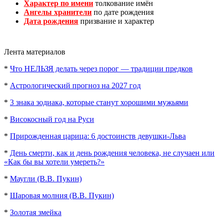
Характер по имени
толкование имён
Ангелы хранители
по дате рождения
Дата рождения
призвание и характер
Лента материалов
*
Что НЕЛЬЗЯ делать через порог — традиции предков
*
Астрологический прогноз на 2027 год
*
3 знака зодиака, которые станут хорошими мужьями
*
Високосный год на Руси
*
Прирожденная царица: 6 достоинств девушки-Льва
*
День смерти, как и день рождения человека, не случаен или
«Как бы вы хотели умереть?»
*
Маугли (В.В. Пукин)
*
Шаровая молния (В.В. Пукин)
*
Золотая змейка