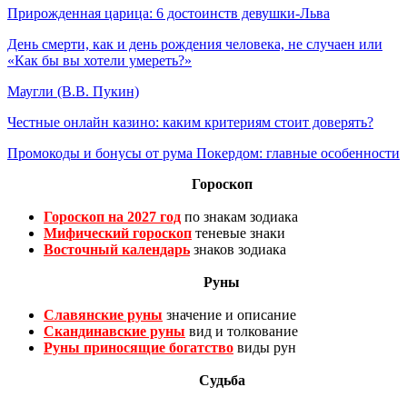
Прирожденная царица: 6 достоинств девушки-Льва
День смерти, как и день рождения человека, не случаен или
«Как бы вы хотели умереть?»
Маугли (В.В. Пукин)
Честные онлайн казино: каким критериям стоит доверять?
Промокоды и бонусы от рума Покердом: главные особенности
Гороскоп
Гороскоп на 2027 год
по знакам зодиака
Мифический гороскоп
теневые знаки
Восточный календарь
знаков зодиака
Руны
Славянские руны
значение и описание
Скандинавские руны
вид и толкование
Руны приносящие богатство
виды рун
Судьба