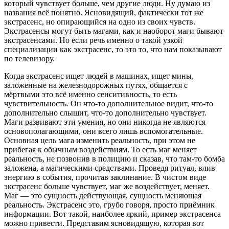
который чувствует больше, чем другие люди. Ну думаю из
названия всё понятно. Ясновидящий, фактически тот же
экстрасенс, но опирающийся на одно из своих чувств.
Экстрасенсы могут быть магами, как и наоборот маги бывают
экстрасенсами. Но если речь именно о такой узкой
специализации как экстрасенс, то это то, что нам показывают
по телевизору.
Когда экстрасенс ищет людей в машинах, ищет мины,
заложенные на железнодорожных путях, общается с
мёртвыми это всё именно сенситивность, то есть
чувствительность. Он что-то дополнительное видит, что-то
дополнительно слышит, что-то дополнительно чувствует.
Маги развивают эти умения, но они никогда не являются
основополагающими, они всего лишь вспомогательные.
Основная цель мага изменить реальность, при этом не
прибегая к обычным воздействиям. То есть маг меняет
реальность, не позвонив в полицию и сказав, что там-то бомба
заложена, а магическими средствами. Проведя ритуал, влив
энергию в события, прочитав заклинание. В чистом виде
экстрасенс больше чувствует, маг же воздействует, меняет.
Маг — это сущность действующая, сущность меняющая
реальность. Экстрасенс это, грубо говоря, просто приёмник
информации. Вот такой, наиболее яркий, пример экстрасенса
можно привести. Представим ясновидящую, которая вот