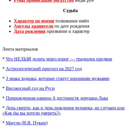
Руны приносящие богатство
виды рун
Судьба
Характер по имени
толкование имён
Ангелы хранители
по дате рождения
Дата рождения
призвание и характер
Лента материалов
*
Что НЕЛЬЗЯ делать через порог — традиции предков
*
Астрологический прогноз на 2027 год
*
3 знака зодиака, которые станут хорошими мужьями
*
Високосный год на Руси
*
Прирожденная царица: 6 достоинств девушки-Льва
*
День смерти, как и день рождения человека, не случаен или
«Как бы вы хотели умереть?»
*
Маугли (В.В. Пукин)