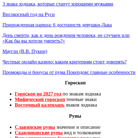
3 знака зодиака, которые станут хорошими мужьями
Високосный год на Руси
Прирожденная царица: 6 достоинств девушки-Льва
День смерти, как и день рождения человека, не случаен или
«Как бы вы хотели умереть?»
Маугли (В.В. Пукин)
Честные онлайн казино: каким критериям стоит доверять?
Промокоды и бонусы от рума Покердом: главные особенности
Гороскоп
Гороскоп на 2027 год
по знакам зодиака
Мифический гороскоп
теневые знаки
Восточный календарь
знаков зодиака
Руны
Славянские руны
значение и описание
Скандинавские руны
вид и толкование