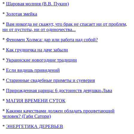
*
Шаровая молния (В.В. Пукин)
*
Золотая змейка
*
Вам никогда не скажут, что брак не спасает ни от проблем,
ни от пустоты, ни от одиночества...
*
Феномен Холмса: дар или работа над собой?
*
Как грудничка на даче забыли
*
Украинские новогодние традиции
*
Если видишь привидений
*
Старинные свадебные приметы и суеверия
*
Прирожденная царица: 6 достоинств девушки-Льва
*
МАГИЯ ВРЕМЕНИ СУТОК
*
Какими качествами должен обладать процветающий
человек? (Габи Сатори)
*
ЭНЕРГЕТИКА ДЕРЕВЬЕВ