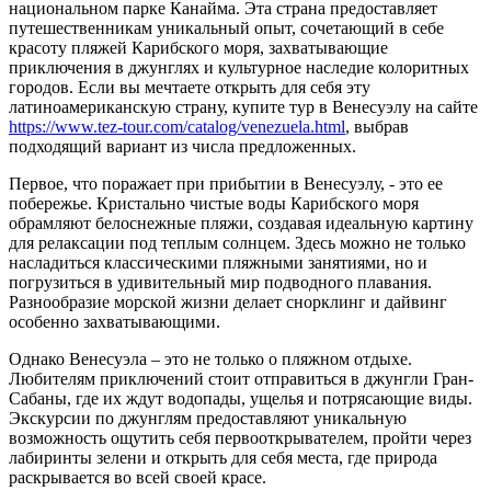
национальном парке Канайма. Эта страна предоставляет
путешественникам уникальный опыт, сочетающий в себе
красоту пляжей Карибского моря, захватывающие
приключения в джунглях и культурное наследие колоритных
городов. Если вы мечтаете открыть для себя эту
латиноамериканскую страну, купите тур в Венесуэлу на сайте
https://www.tez-tour.com/catalog/venezuela.html
, выбрав
подходящий вариант из числа предложенных.
Первое, что поражает при прибытии в Венесуэлу, - это ее
побережье. Кристально чистые воды Карибского моря
обрамляют белоснежные пляжи, создавая идеальную картину
для релаксации под теплым солнцем. Здесь можно не только
насладиться классическими пляжными занятиями, но и
погрузиться в удивительный мир подводного плавания.
Разнообразие морской жизни делает снорклинг и дайвинг
особенно захватывающими.
Однако Венесуэла – это не только о пляжном отдыхе.
Любителям приключений стоит отправиться в джунгли Гран-
Сабаны, где их ждут водопады, ущелья и потрясающие виды.
Экскурсии по джунглям предоставляют уникальную
возможность ощутить себя первооткрывателем, пройти через
лабиринты зелени и открыть для себя места, где природа
раскрывается во всей своей красе.