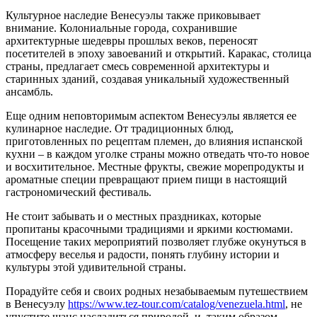
Культурное наследие Венесуэлы также приковывает
внимание. Колониальные города, сохранившие
архитектурные шедевры прошлых веков, переносят
посетителей в эпоху завоеваний и открытий. Каракас, столица
страны, предлагает смесь современной архитектуры и
старинных зданий, создавая уникальный художественный
ансамбль.
Еще одним неповторимым аспектом Венесуэлы является ее
кулинарное наследие. От традиционных блюд,
приготовленных по рецептам племен, до влияния испанской
кухни – в каждом уголке страны можно отведать что-то новое
и восхитительное. Местные фрукты, свежие морепродукты и
ароматные специи превращают прием пищи в настоящий
гастрономический фестиваль.
Не стоит забывать и о местных праздниках, которые
пропитаны красочными традициями и яркими костюмами.
Посещение таких мероприятий позволяет глубже окунуться в
атмосферу веселья и радости, понять глубину истории и
культуры этой удивительной страны.
Порадуйте себя и своих родных незабываемым путешествием
в Венесуэлу
https://www.tez-tour.com/catalog/venezuela.html
, не
упустите шанс насладиться природой, и, таким образом,