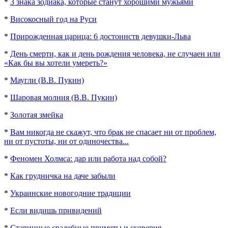
*
3 знака зодиака, которые станут хорошими мужьями
*
Високосный год на Руси
*
Прирожденная царица: 6 достоинств девушки-Льва
*
День смерти, как и день рождения человека, не случаен или
«Как бы вы хотели умереть?»
*
Маугли (В.В. Пукин)
*
Шаровая молния (В.В. Пукин)
*
Золотая змейка
*
Вам никогда не скажут, что брак не спасает ни от проблем,
ни от пустоты, ни от одиночества...
*
Феномен Холмса: дар или работа над собой?
*
Как грудничка на даче забыли
*
Украинские новогодние традиции
*
Если видишь привидений
*
Старинные свадебные приметы и суеверия