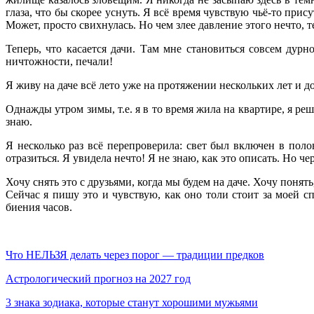
глаза, что бы скорее уснуть. Я всё время чувствую чьё-то прис
Может, просто свихнулась. Но чем злее давление этого нечто, т
Теперь, что касается дачи. Там мне становиться совсем дурн
ничтожности, печали!
Я живу на даче всё лето уже на протяжении нескольких лет и до
Однажды утром зимы, т.е. я в то время жила на квартире, я реш
знаю.
Я несколько раз всё перепроверила: свет был включен в поло
отразиться. Я увидела нечто! Я не знаю, как это описать. Но ч
Хочу снять это с друзьями, когда мы будем на даче. Хочу понять,
Сейчас я пишу это и чувствую, как оно толи стоит за моей с
биения часов.
Что НЕЛЬЗЯ делать через порог — традиции предков
Астрологический прогноз на 2027 год
3 знака зодиака, которые станут хорошими мужьями