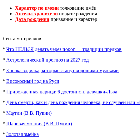
Характер по имени
толкование имён
Ангелы хранители
по дате рождения
Дата рождения
призвание и характер
Лента материалов
*
Что НЕЛЬЗЯ делать через порог — традиции предков
*
Астрологический прогноз на 2027 год
*
3 знака зодиака, которые станут хорошими мужьями
*
Високосный год на Руси
*
Прирожденная царица: 6 достоинств девушки-Льва
*
День смерти, как и день рождения человека, не случаен или 
*
Маугли (В.В. Пукин)
*
Шаровая молния (В.В. Пукин)
*
Золотая змейка