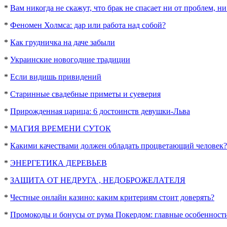
*
Вам никогда не скажут, что брак не спасает ни от проблем, ни
*
Феномен Холмса: дар или работа над собой?
*
Как грудничка на даче забыли
*
Украинские новогодние традиции
*
Если видишь привидений
*
Старинные свадебные приметы и суеверия
*
Прирожденная царица: 6 достоинств девушки-Льва
*
МАГИЯ ВРЕМЕНИ СУТОК
*
Какими качествами должен обладать процветающий человек?
*
ЭНЕРГЕТИКА ДЕРЕВЬЕВ
*
ЗАЩИТА ОТ НЕДРУГА , НЕДОБРОЖЕЛАТЕЛЯ
*
Честные онлайн казино: каким критериям стоит доверять?
*
Промокоды и бонусы от рума Покердом: главные особенност