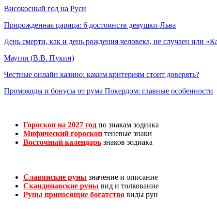
Високосный год на Руси
Прирожденная царица: 6 достоинств девушки-Льва
День смерти, как и день рождения человека, не случаен или «К
Маугли (В.В. Пукин)
Честные онлайн казино: каким критериям стоит доверять?
Промокоды и бонусы от рума Покердом: главные особенности
Гороскоп на 2027 год
по знакам зодиака
Мифический гороскоп
теневые знаки
Восточный календарь
знаков зодиака
Славянские руны
значение и описание
Скандинавские руны
вид и толкование
Руны приносящие богатство
виды рун