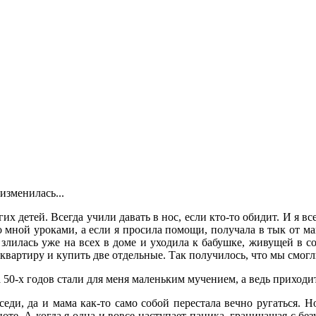
изменилась...
их детей. Всегда учили давать в нос, если кто-то обидит. И я вс
мной уроками, а если я просила помощи, получала в тык от мам
 злилась уже на всех в доме и уходила к бабушке, живущей в с
 квартиру и купить две отдельные. Так получилось, что мы смогл
а 50-х годов стали для меня маленьким мучением, а ведь приходит
оседи, да и мама как-то само собой перестала вечно ругаться.
оте. А когда я одна и вовсе наступает паника, граничащая с б