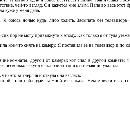
утствие, чей-то взгляд. Он кажется мне злым. Папа во весь этот
ем хуже у меня дела.
о. Я боюсь ночью куда- либо ходить. Засыпать без телевизора -
 сих пор не могу привыкнуть к этому. Как только я от туда уезжа
ила кое-что снять на камеру. Я поставила её на телевизор и по 
вине комнаты, другой от камеры; кот спал в другой комнате; я 
ерез несколько секунд я включила запись и нечаянно удалила.
 что это за энергия и откуда она взялась.
пиной, толи наблюдает за мной из зеркала. Некие звуки из-за 