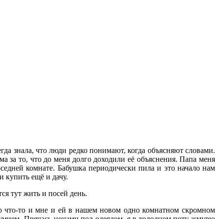
егда знала, что люди редко понимают, когда объясняют словами.
а за то, что до меня долго доходили её объяснения. Папа меня
оседней комнате. Бабушка периодически пила и это начало нам
и купить ещё и дачу.
ся тут жить и посей день.
 Но что-то и мне и ей в нашем новом одно комнатном скромном
езумием. Прячась ночами под одеялом, я в холодном поту жмурю