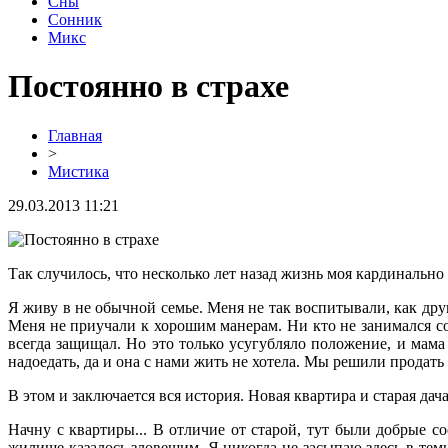
Сны
Сонник
Микс
Постоянно в страхе
Главная
>
Мистика
29.03.2013 11:21
Так случилось, что несколько лет назад жизнь моя кардинально 
Я живу в не обычной семье. Меня не так воспитывали, как друг
Меня не приучали к хорошим манерам. Ни кто не занимался со 
всегда защищал. Но это только усугубляло положение, и мама
надоедать, да и она с нами жить не хотела. Мы решили продать
В этом и заключается вся история. Новая квартира и старая дач
Начну с квартиры... В отличие от старой, тут были добрые с
жилище казалось зловещим. Я никогда не засыпаю здесь в темн