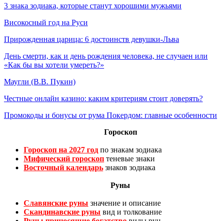
3 знака зодиака, которые станут хорошими мужьями
Високосный год на Руси
Прирожденная царица: 6 достоинств девушки-Льва
День смерти, как и день рождения человека, не случаен или
«Как бы вы хотели умереть?»
Маугли (В.В. Пукин)
Честные онлайн казино: каким критериям стоит доверять?
Промокоды и бонусы от рума Покердом: главные особенности
Гороскоп
Гороскоп на 2027 год
по знакам зодиака
Мифический гороскоп
теневые знаки
Восточный календарь
знаков зодиака
Руны
Славянские руны
значение и описание
Скандинавские руны
вид и толкование
Руны приносящие богатство
виды рун