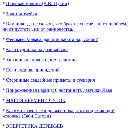
*
Шаровая молния (В.В. Пукин)
*
Золотая змейка
*
Вам никогда не скажут, что брак не спасает ни от проблем,
ни от пустоты, ни от одиночества...
*
Феномен Холмса: дар или работа над собой?
*
Как грудничка на даче забыли
*
Украинские новогодние традиции
*
Если видишь привидений
*
Старинные свадебные приметы и суеверия
*
Прирожденная царица: 6 достоинств девушки-Льва
*
МАГИЯ ВРЕМЕНИ СУТОК
*
Какими качествами должен обладать процветающий
человек? (Габи Сатори)
*
ЭНЕРГЕТИКА ДЕРЕВЬЕВ