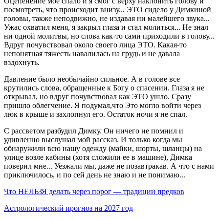
Оцепенение мое спало и я смог с верху наклонить голову и
посмотреть, что происходит внизу... ЭТО сидело у Димкиной
головы, также неподвижно, не издавая ни малейшего звука...
Ужас охватил меня, я закрыл глаза и стал молиться... Не знал
ни одной молитвы, но слова как-то сами приходили в голову...
Вдруг почувствовал около своего лица ЭТО. Какая-то
непонятная тяжесть навалилась на грудь и не давала
вздохнуть.
Давление было необычайно сильное. А в голове все
крутились слова, обращенные к Богу о спасении. Глаза я не
открывал, но вдруг почувствовал как ЭТО ушло. Сразу
пришло облегчение. Я подумал,что Это могло войти через
люк в крыше и захлопнул его. Остаток ночи я не спал.
С рассветом разбудил Димку. Он ничего не помнил и
удивленно выслушал мой рассказ. И только когда мы
обнаружили всю нашу одежду (майки, шорты, шланцы) на
улице возле кабины (хотя сложили ее в машине), Димка
поверил мне... Уезжали мы, даже не позавтракав. А что с нами
приключилось, и по сей день не знаю и не понимаю...
Что НЕЛЬЗЯ делать через порог — традиции предков
Астрологический прогноз на 2027 год