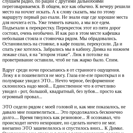
слушаем радио, по рации с другими дальнобоями
переговариваемся. В общем, все как обычно. К вечеру решили
место на ночлег искать. А к слову сказать, мы по этому
маршруту первый раз ехали. Не знали еще где хорошие места
для ночлега есть. Уже темнеть начало, а мы все едем.
Подъехали к перекрестку. Перекресток этот из пяти дорог
состоял, очень необычно. И как раз в этом месте кафешка
небольшая стояла и стояночка рядом. Мы обрадовались.
Остановились на стоянке, в кафе пошли, перекусили. Да и
спать уже хотелось. Забрались мы в кабину. Димка на нижнем
лежаке спал, я на "втором этаже". Люк в потолке на
проветривание оставили, чтоб не так жарко было. Спим.
Вдруг среди ночи просыпаюсь я от странного ощущения.
Лежу я и пошевелится не могу. Глаза еле-еле приоткрыл и в
полумраке увидел ЭТО... Нечто черное, бесформенное
склонилось надо мной... Единственное что я отчетливо
увидел - рот, большой, квадратный, без зубов... просто как
огромный провал...
ЭТО сидело рядом с моей головой и, как мне показалось, не
давало мне пошевелиться.... Это продолжалось бесконечно
долго.... Время тянулось как резиновое... Я осознавал, что
происходит нечто нехорошее, но сделать ничего не мог.
внезапно ЭТО зашевелилось и спустилось вниз... К Димке.