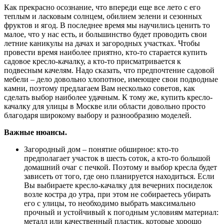
Как прекрасно осознание, что впереди еще все лето с его
теплым и ласковым солнцем, обилием зелени и сезонных
фруктов и ягод. В последнее время мы научились ценить то
малое, что у нас есть, и большинство будет проводить свои
летние каникулы на дачах и загородных участках. Чтобы
провести время наиболее приятно, кто-то старается купить
садовое кресло-качалку, а кто-то присматривается к
подвесным качелям. Надо сказать, что предпочтение садовой
мебели – дело довольно хлопотное, имеющее свои подводные
камни, поэтому предлагаем Вам несколько советов, как
сделать выбор наиболее удачным. К тому же, купить кресло-
качалку для улицы в Москве или области довольно просто
благодаря широкому выбору и разнообразию моделей.
Важные нюансы.
Загородный дом – понятие обширное: кто-то
предполагает участок в шесть соток, а кто-то большой
домашний очаг с печкой. Поэтому и выбор кресла будет
зависеть от того, где оно планируется находиться. Если
Вы выбираете кресло-качалку для вечерних посиделок
возле костра до утра, при этом не собираетесь убирать
его с улицы, то необходимо выбрать максимально
прочный и устойчивый к погодным условиям материал:
металл или качественный пластик, которые хорошо