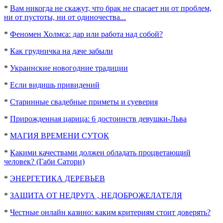
*
Вам никогда не скажут, что брак не спасает ни от проблем,
ни от пустоты, ни от одиночества...
*
Феномен Холмса: дар или работа над собой?
*
Как грудничка на даче забыли
*
Украинские новогодние традиции
*
Если видишь привидений
*
Старинные свадебные приметы и суеверия
*
Прирожденная царица: 6 достоинств девушки-Льва
*
МАГИЯ ВРЕМЕНИ СУТОК
*
Какими качествами должен обладать процветающий
человек? (Габи Сатори)
*
ЭНЕРГЕТИКА ДЕРЕВЬЕВ
*
ЗАЩИТА ОТ НЕДРУГА , НЕДОБРОЖЕЛАТЕЛЯ
*
Честные онлайн казино: каким критериям стоит доверять?