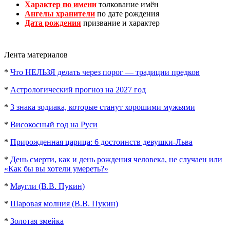
Характер по имени
толкование имён
Ангелы хранители
по дате рождения
Дата рождения
призвание и характер
Лента материалов
*
Что НЕЛЬЗЯ делать через порог — традиции предков
*
Астрологический прогноз на 2027 год
*
3 знака зодиака, которые станут хорошими мужьями
*
Високосный год на Руси
*
Прирожденная царица: 6 достоинств девушки-Льва
*
День смерти, как и день рождения человека, не случаен или
«Как бы вы хотели умереть?»
*
Маугли (В.В. Пукин)
*
Шаровая молния (В.В. Пукин)
*
Золотая змейка